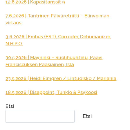
12.6.2026 | Kapasitanssit 9
7.6.2026 | Tantrinen Päiväretriitti – Elinvoiman
virtaus
3.6.2026 | Embus (EST), Corroder, Dehumanizer,
N.H.P.O.
30.5.2026 | Mayninki – Suolihuuhtelu, Paavi
Franciscuksen Pääsiäinen, Isla
23.5.2026 | Heidi Elmgren / Lintudisko / Mariania
18.5.2026 | Disappoint, Tunkio & Psykoosi
Etsi
Etsi