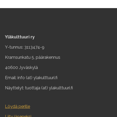
Yläkulttuuri ry
Y-tunnus: 3113474-9
Kramsunkatu 5, päärakennus
40600 Jyväskylä
Email: info (at) ylakulttuuri.fi
Näyttelyt: tuottaja (at) ylakulttuuri.fi
Löydä perille
Liity jäseneksi