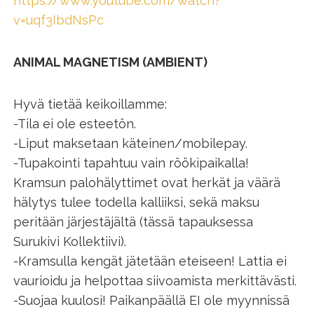
https://www.youtube.com/watch?
v=uqf3IbdNsPc
ANIMAL MAGNETISM (AMBIENT)
Hyvä tietää keikoillamme:
-Tila ei ole esteetön.
-Liput maksetaan käteinen/mobilepay.
-Tupakointi tapahtuu vain röökipaikalla!
Kramsun palohälyttimet ovat herkät ja väärä
hälytys tulee todella kalliiksi, sekä maksu
peritään järjestäjältä (tässä tapauksessa
Surukivi Kollektiivi).
-Kramsulla kengät jätetään eteiseen! Lattia ei
vaurioidu ja helpottaa siivoamista merkittävästi.
-Suojaa kuulosi! Paikanpäällä EI ole myynnissä