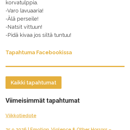
korvatulppia.
-Varo lavuaaria!
-Älä perseile!
-Natsit vittuun!
-Pidä kivaa jos siltä tuntuu!
Tapahtuma Facebookissa
Kaikki tapahtumat
Viimeisimmät tapahtumat
Viikkotiedote
25.9.2026 | Emotion, Violence & Other Horrors –