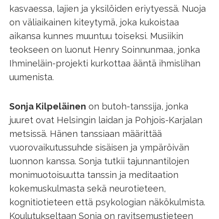
kasvaessa, lajien ja yksilöiden eriytyessä. Nuoja
on väliaikainen kiteytymä, joka kukoistaa
aikansa kunnes muuntuu toiseksi. Musiikin
teokseen on luonut Henry Soinnunmaa, jonka
Ihmineläin-projekti kurkottaa ääntä ihmislihan
uumenista.
Sonja Kilpeläinen
on butoh-tanssija, jonka
juuret ovat Helsingin laidan ja Pohjois-Karjalan
metsissä. Hänen tanssiaan määrittää
vuorovaikutussuhde sisäisen ja ympäröivän
luonnon kanssa. Sonja tutkii tajunnantilojen
monimuotoisuutta tanssin ja meditaation
kokemuskulmasta sekä neurotieteen,
kognitiotieteen että psykologian näkökulmista.
Koulutukseltaan Sonja on ravitsemustieteen