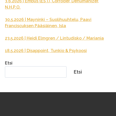
3.6.2026 | Embus (EST), Corroder, Dehumanizer,
N.H.P.O.
30.5.2026 | Mayninki – Suolihuuhtelu, Paavi
Franciscuksen Pääsiäinen, Isla
23.5.2026 | Heidi Elmgren / Lintudisko / Mariania
18.5.2026 | Disappoint, Tunkio & Psykoosi
Etsi
Etsi