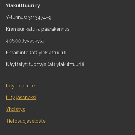
Yläkulttuuri ry
Y-tunnus: 3113474-9
Kramsunkatu 5, päärakennus
40600 Jyväskylä
Email: info (at) ylakulttuuri.fi
Näyttelyt: tuottaja (at) ylakulttuuri.fi
Löydä perille
Liity jäseneksi
Yhdistys
Tietosuojaseloste