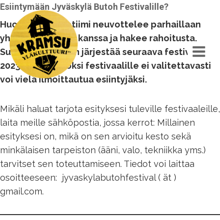
Siirry
Esiintymään Jyväskylä Butoh Festivalille?
sisältöön
Huom! Tuotantotiimi neuvottelee parhaillaan
yhteistyötahojen kanssa ja hakee rahoitusta.
Suunnitelmana on järjestää seuraava festivaali
2023. Tämän vuoksi festivaalille ei valitettavasti
voi vielä ilmoittautua esiintyjäksi.
Mikäli haluat tarjota esityksesi tuleville festivaaleille,
laita meille sähköpostia, jossa kerrot: Millainen
esityksesi on, mikä on sen arvioitu kesto sekä
minkälaisen tarpeiston (ääni, valo, tekniikka yms.)
tarvitset sen toteuttamiseen. Tiedot voi laittaa
osoitteeseen: jyvaskylabutohfestival ( ät )
gmail.com.