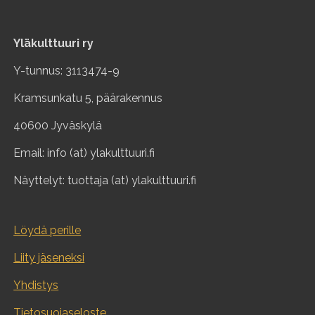
Yläkulttuuri ry
Y-tunnus: 3113474-9
Kramsunkatu 5, päärakennus
40600 Jyväskylä
Email: info (at) ylakulttuuri.fi
Näyttelyt: tuottaja (at) ylakulttuuri.fi
Löydä perille
Liity jäseneksi
Yhdistys
Tietosuojaseloste