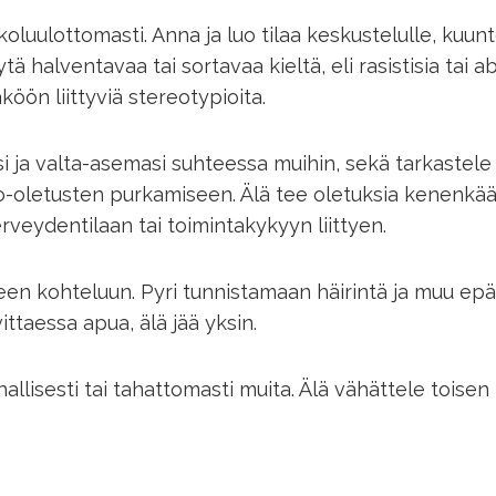
uulottomasti. Anna ja luo tilaa keskustelulle, kuuntele
ä halventavaa tai sortavaa kieltä, eli rasistisia tai abl
öön liittyviä stereotypioita.
a valta-asemasi suhteessa muihin, sekä tarkastele kri
o-oletusten purkamiseen. Älä tee oletuksia kenenkä
erveydentilaan tai toimintakykyyn liittyen.
iseen kohteluun. Pyri tunnistamaan häirintä ja muu ep
ttaessa apua, älä jää yksin.
hallisesti tai tahattomasti muita. Älä vähättele tois