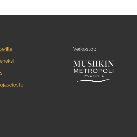
erille
Verkostot:
seneksi
s
ojaseloste