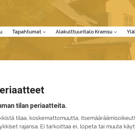
u
Tapahtumat
Alakulttuuritalo Kramsu
Ylä
eriaatteet
mman tilan periaatteita.
kkistä tilaa, koskemattomuutta, itsemääräämisoikeutt
kkiset rajansa. Ei tarkoittaa ei, lopeta tai muuta käy