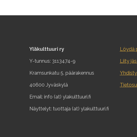
Yläkulttuuri ry
Löydä p
Y-tunnus: 3113474-9
Liity jä
Kramsunkatu 5, päärakennus
Yhdisty
40600 Jyväskylä
Tietosu
Email: info (at) ylakulttuuri.fi
Näyttelyt: tuottaja (at) ylakulttuuri.fi