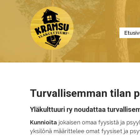
Siirry
sisältöön
Etusiv
Turvallisemman tilan p
Yläkulttuuri ry noudattaa turvallise
Kunnioita
jokaisen omaa fyysistä ja psyy
yksilönä määrittelee omat fyysiset ja psyy