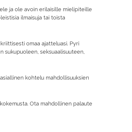
 ja ole avoin erilaisille mielipiteille
eistisia ilmaisuja tai toista
ittisesti omaa ajatteluasi. Pyri
än sukupuoleen, seksuaalisuuteen,
äasiallinen kohtelu mahdollisuuksien
en kokemusta. Ota mahdollinen palaute