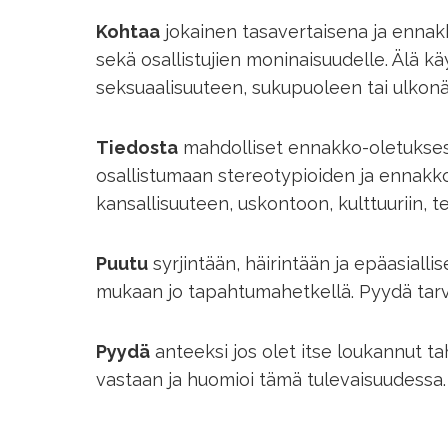
Kohtaa
jokainen tasavertaisena ja ennakkol
sekä osallistujien moninaisuudelle. Älä käyt
seksuaalisuuteen, sukupuoleen tai ulkonäk
Tiedosta
mahdolliset ennakko-oletuksesi j
osallistumaan stereotypioiden ja ennakk
kansallisuuteen, uskontoon, kulttuuriin, t
Puutu
syrjintään, häirintään ja epäasiall
mukaan jo tapahtumahetkellä. Pyydä tarvi
Pyydä
anteeksi jos olet itse loukannut ta
vastaan ja huomioi tämä tulevaisuudessa.