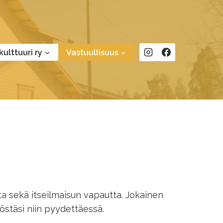
kulttuuri ry
Vastuullisuus
a sekä itseilmaisun vapautta. Jokainen
töstäsi niin pyydettäessä.