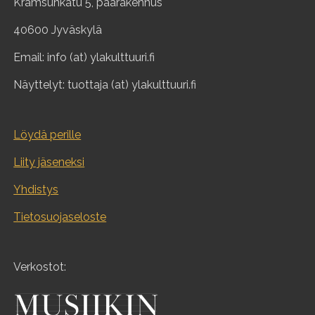
Kramsunkatu 5, päärakennus
40600 Jyväskylä
Email: info (at) ylakulttuuri.fi
Näyttelyt: tuottaja (at) ylakulttuuri.fi
Löydä perille
Liity jäseneksi
Yhdistys
Tietosuojaseloste
Verkostot: