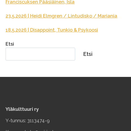
Franciscuksen Pääsiäinen, Isla
23.5.2026 | Heidi Elmgren / Lintudisko / Mariania
18.5.2026 | Disappoint, Tunkio & Psykoosi
Etsi
Etsi
Yläkulttuuri ry
Y-tunnus: 3113474-9