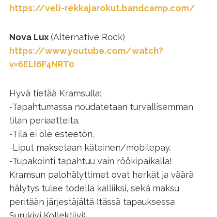
https://veli-rekkajarokut.bandcamp.com/
Nova Lux
(Alternative Rock)
https://www.youtube.com/watch?
v=6ELI6F4NRT0
Hyvä tietää Kramsulla:
-Tapahtumassa noudatetaan turvallisemman
tilan periaatteita.
-Tila ei ole esteetön.
-Liput maksetaan käteinen/mobilepay.
-Tupakointi tapahtuu vain röökipaikalla!
Kramsun palohälyttimet ovat herkät ja väärä
hälytys tulee todella kalliiksi, sekä maksu
peritään järjestäjältä (tässä tapauksessa
Surukivi Kollektiivi).