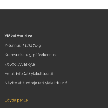
Yläkulttuuri ry
Y-tunnus: 3113474-9
Kramsunkatu 5, päärakennus
40600 Jyväskylä
Email: info (at) ylakulttuuri.fi
Näyttelyt: tuottaja (at) ylakulttuuri.fi
Löydä perille