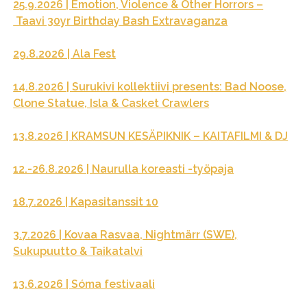
25.9.2026 | Emotion, Violence & Other Horrors –
Taavi 30yr Birthday Bash Extravaganza
29.8.2026 | Ala Fest
14.8.2026 | Surukivi kollektiivi presents: Bad Noose,
Clone Statue, Isla & Casket Crawlers
13.8.2026 | KRAMSUN KESÄPIKNIK – KAITAFILMI & DJ
12.-26.8.2026 | Naurulla koreasti -työpaja
18.7.2026 | Kapasitanssit 10
3.7.2026 | Kovaa Rasvaa, Nightmärr (SWE),
Sukupuutto & Taikatalvi
13.6.2026 | Sóma festivaali