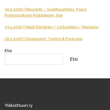
30.5.2026 | Mayninki – Suolihuuhtelu, Paavi
Franciscuksen Pääsiäinen, Isla
23.5.2026 | Heidi Elmgren / Lintudisko / Mariania
18.5.2026 | Disappoint, Tunkio & Psykoosi
Etsi
Etsi
Yläkulttuuri ry