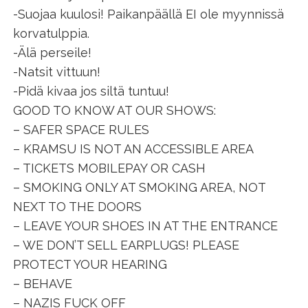
-Suojaa kuulosi! Paikanpäällä EI ole myynnissä
korvatulppia.
-Älä perseile!
-Natsit vittuun!
-Pidä kivaa jos siltä tuntuu!
GOOD TO KNOW AT OUR SHOWS:
– SAFER SPACE RULES
– KRAMSU IS NOT AN ACCESSIBLE AREA
– TICKETS MOBILEPAY OR CASH
– SMOKING ONLY AT SMOKING AREA, NOT
NEXT TO THE DOORS
– LEAVE YOUR SHOES IN AT THE ENTRANCE
– WE DON’T SELL EARPLUGS! PLEASE
PROTECT YOUR HEARING
– BEHAVE
– NAZIS FUCK OFF