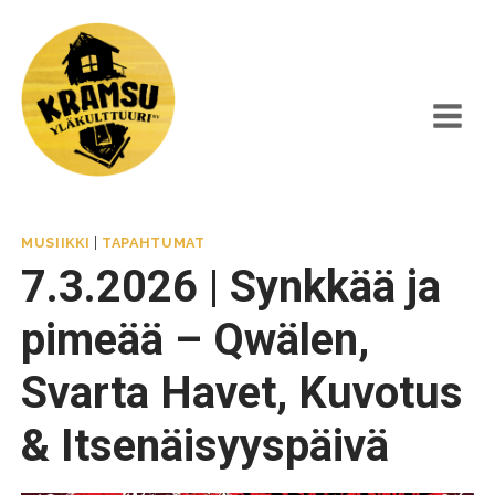
Siirry
sisältöön
MUSIIKKI
|
TAPAHTUMAT
7.3.2026 | Synkkää ja
pimeää – Qwälen,
Svarta Havet, Kuvotus
& Itsenäisyyspäivä