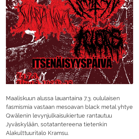
Maaliskuun alussa lauantaina 7.3. oululaisen
fasmismia vastaan mesoavan black metal yhtye
Qwälenin levynjulkaisukiertue rantautuu
Jyväskylään, sotatantereena tietenkin
Alakulttuuritalo Kramsu.