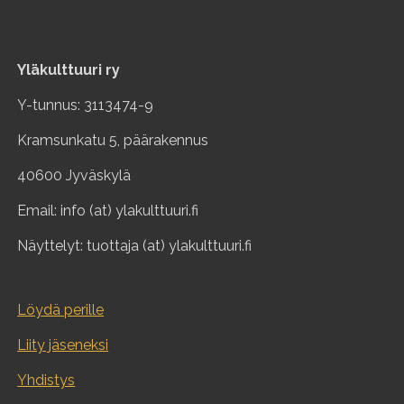
Yläkulttuuri ry
Y-tunnus: 3113474-9
Kramsunkatu 5, päärakennus
40600 Jyväskylä
Email: info (at) ylakulttuuri.fi
Näyttelyt: tuottaja (at) ylakulttuuri.fi
Löydä perille
Liity jäseneksi
Yhdistys