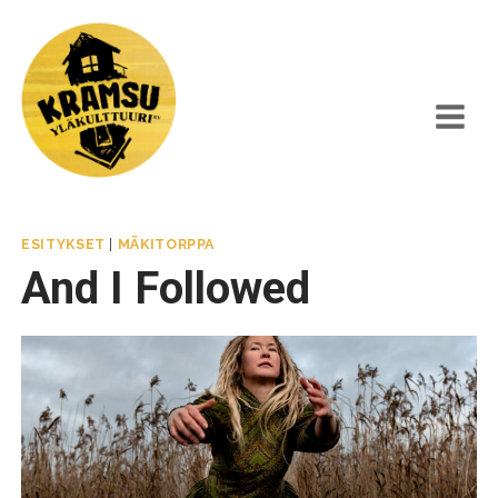
Siirry
sisältöön
ESITYKSET
|
MÄKITORPPA
And I Followed