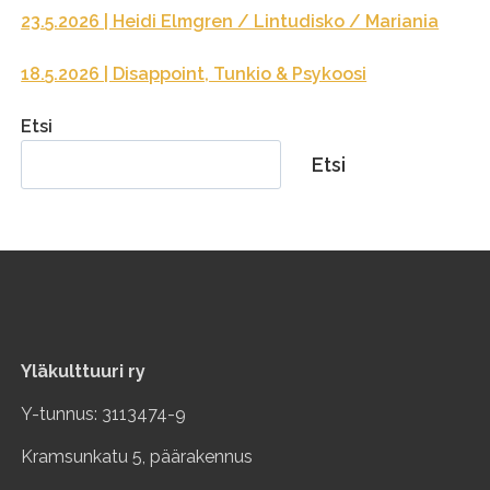
23.5.2026 | Heidi Elmgren / Lintudisko / Mariania
18.5.2026 | Disappoint, Tunkio & Psykoosi
Etsi
Etsi
Yläkulttuuri ry
Y-tunnus: 3113474-9
Kramsunkatu 5, päärakennus