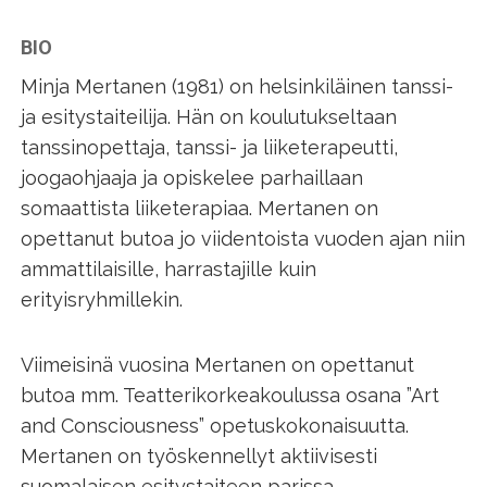
BIO
Minja Mertanen (1981) on helsinkiläinen tanssi-
ja esitystaiteilija. Hän on koulutukseltaan
tanssinopettaja, tanssi- ja liiketerapeutti,
joogaohjaaja ja opiskelee parhaillaan
somaattista liiketerapiaa. Mertanen on
opettanut butoa jo viidentoista vuoden ajan niin
ammattilaisille, harrastajille kuin
erityisryhmillekin.
Viimeisinä vuosina Mertanen on opettanut
butoa mm. Teatterikorkeakoulussa osana ”Art
and Consciousness” opetuskokonaisuutta.
Mertanen on työskennellyt aktiivisesti
suomalaisen esitystaiteen parissa