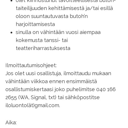
olet kiinnostunut tavoitteellisesta butoh-
taiteilijuuden kehittämisestä ja/tai esillä
oloon suuntautuvasta butoh’n
harjoittamisesta
sinulla on vähintään vuosi aiempaa
kokemusta tanssi- tai
teatteriharrastuksesta
Ilmoittautumisohjeet:
Jos olet uusi osallistuja, ilmoittaudu mukaan
vähintään viikkoa ennen ensimmäistä
osallistumiskertaasi joko puhelimitse 040 166
2655 (WA, Signal, txt) tai sähköpostitse
iloluonto(ät)gmail.com.
Aika: