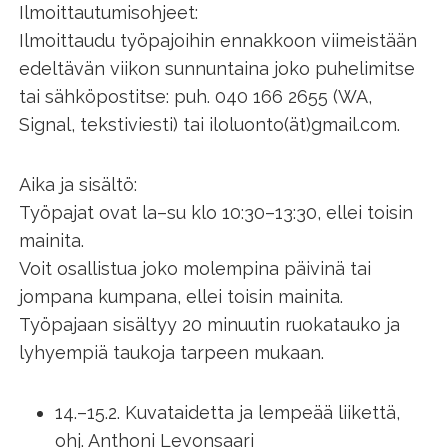
Ilmoittautumisohjeet:
Ilmoittaudu työpajoihin ennakkoon viimeistään
edeltävän viikon sunnuntaina joko puhelimitse
tai sähköpostitse: puh. 040 166 2655 (WA,
Signal, tekstiviesti) tai iloluonto(ät)gmail.com.
Aika ja sisältö:
Työpajat ovat la–su klo 10:30–13:30, ellei toisin
mainita.
Voit osallistua joko molempina päivinä tai
jompana kumpana, ellei toisin mainita.
Työpajaan sisältyy 20 minuutin ruokatauko ja
lyhyempiä taukoja tarpeen mukaan.
14.–15.2. Kuvataidetta ja lempeää liikettä,
ohj. Anthoni Levonsaari