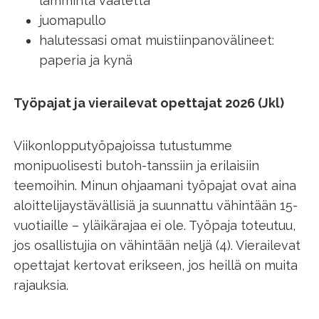
lämmintä vaatetta
juomapullo
halutessasi omat muistiinpanovälineet:
paperia ja kynä
Työpajat ja vierailevat opettajat 2026 (Jkl)
Viikonlopputyöpajoissa tutustumme
monipuolisesti butoh-tanssiin ja erilaisiin
teemoihin. Minun ohjaamani työpajat ovat aina
aloittelijaystävällisiä ja suunnattu vähintään 15-
vuotiaille – yläikärajaa ei ole. Työpaja toteutuu,
jos osallistujia on vähintään neljä (4). Vierailevat
opettajat kertovat erikseen, jos heillä on muita
rajauksia.