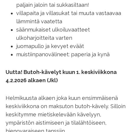
paljain jaloin tai sukkasiltaan!
villapaita ja villasukat tai muuta vastaavaa
lämmintä vaatetta
säänmukaiset ulkoiluvaatteet
ulkoharjoitteita varten
juomapullo ja kevyet eväät
muistiinpanovälineet: paperia ja kynä
Uutta! Butoh-kävelyt kuun 1. keskiviikkona
4.2.2026 alkaen (Jkl)
Helmikuusta alkaen joka kuun ensimmäisenä
keskiviikkona on maksuton butoh-kävely. Silloin
keskitymme mietiskelevään kävelyyn,
ympäristön aistimiseen ja tilalähtöiseen,
hienovaraiseen tanssiin.