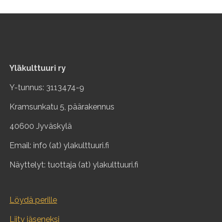
Yläkulttuuri ry
Y-tunnus: 3113474-9
Kramsunkatu 5, päärakennus
40600 Jyväskylä
Email: info (at) ylakulttuuri.fi
Näyttelyt: tuottaja (at) ylakulttuuri.fi
Löydä perille
Liity jäseneksi