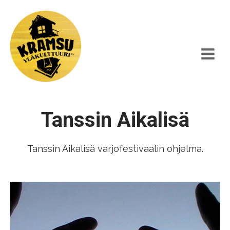
Siirry
sisältöön
Tanssin Aikalisä
Tanssin Aikalisä varjofestivaalin ohjelma.