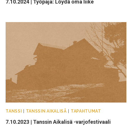
7.10.2024 | Työpaja: Löydä oma liike
TANSSI
|
TANSSIN AIKALISÄ
|
TAPAHTUMAT
7.10.2023 | Tanssin Aikalisä -varjofestivaali